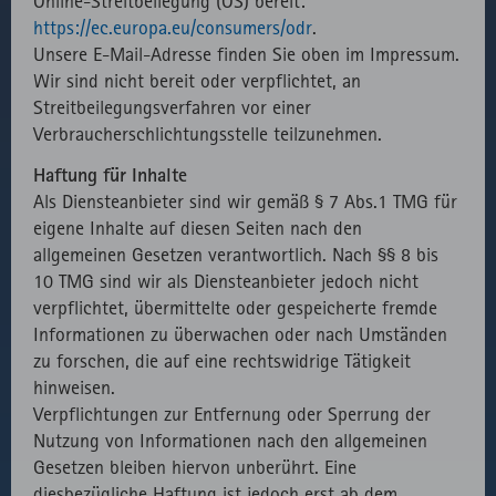
Online-Streitbeilegung (OS) bereit:
speichern.
Externer API
Zählt aus
1
HTML
Website
https://ec.europa.eu/consumers/odr
.
Aufruf von
lizenzrechtlichen
Session
Unsere E-Mail-Adresse finden Sie oben im Impressum.
fast.fonts.net
Gründen die
Wir sind nicht bereit oder verpflichtet, an
Verwendung
Streitbeilegungsverfahren vor einer
des lokal
Verbraucherschlichtungsstelle teilzunehmen.
eingebunden
Haftung für Inhalte
Fonts.
Als Diensteanbieter sind wir gemäß § 7 Abs.1 TMG für
eigene Inhalte auf diesen Seiten nach den
allgemeinen Gesetzen verantwortlich. Nach §§ 8 bis
10 TMG sind wir als Diensteanbieter jedoch nicht
verpflichtet, übermittelte oder gespeicherte fremde
Informationen zu überwachen oder nach Umständen
zu forschen, die auf eine rechtswidrige Tätigkeit
hinweisen.
Verpflichtungen zur Entfernung oder Sperrung der
Nutzung von Informationen nach den allgemeinen
Gesetzen bleiben hiervon unberührt. Eine
diesbezügliche Haftung ist jedoch erst ab dem