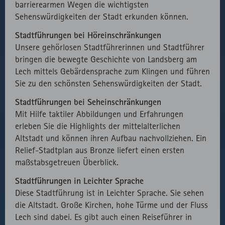
barrierearmen Wegen die wichtigsten
speichern.
Externer API
Zählt aus
1
HTML
Website
Sehenswürdigkeiten der Stadt erkunden können.
Aufruf von
lizenzrechtlichen
Session
fast.fonts.net
Gründen die
Stadtführungen bei Höreinschränkungen
Verwendung
Unsere gehörlosen Stadtführerinnen und Stadtführer
des lokal
bringen die bewegte Geschichte von Landsberg am
eingebunden
Lech mittels Gebärdensprache zum Klingen und führen
Fonts.
Sie zu den schönsten Sehenswürdigkeiten der Stadt.
Stadtführungen bei Seheinschränkungen
Mit Hilfe taktiler Abbildungen und Erfahrungen
erleben Sie die Highlights der mittelalterlichen
Altstadt und können ihren Aufbau nachvollziehen. Ein
Relief-Stadtplan aus Bronze liefert einen ersten
maßstabsgetreuen Überblick.
Stadtführungen in Leichter Sprache
Diese Stadtführung ist in Leichter Sprache. Sie sehen
die Altstadt. Große Kirchen, hohe Türme und der Fluss
Lech sind dabei. Es gibt auch einen Reiseführer in