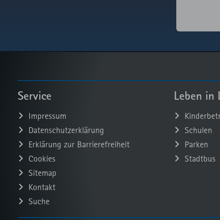
readspeake
_pk_ses
Ku
Be
Externer AP
Aufruf von
fast.fonts.ne
Service
Leben in 
Impressum
Kinderbet
Datenschutzerklärung
Schulen
Erklärung zur Barrierefreiheit
Parken
Cookies
Stadtbus
Sitemap
Kontakt
Suche