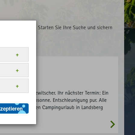
nächsten Urlaub. Starten Sie Ihre Suche und sichern
URISMUS
m sie
r Webseite
mping
eren.
it
ldet
 Wecker: Vogelgezwitscher. Ihr nächster Termin: Ein
Anbieter
nern, die
fee in der Morgensonne. Entschleunigung pur. Alle
ML
Website
 Ihre
os für den nächsten Campingurlaub in Landsberg
kzeptieren
Anbieter
en Sie hier:
ML
Matomo
ML
Website
Anbieter