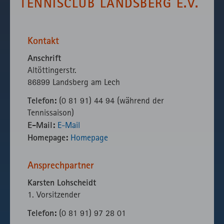
TENNISCLUB LANDSBERG E.V.
fast.fonts.net
Gründen die
Verwendung
des lokal
eingebunden
Kontakt
Fonts.
Anschrift
Altöttingerstr.
86899 Landsberg am Lech
Telefon:
(0 81 91) 44 94 (während der
Tennissaison)
E-Mail:
E-Mail
Homepage:
Homepage
Ansprechpartner
Karsten Lohscheidt
1. Vorsitzender
Telefon:
(0 81 91) 97 28 01