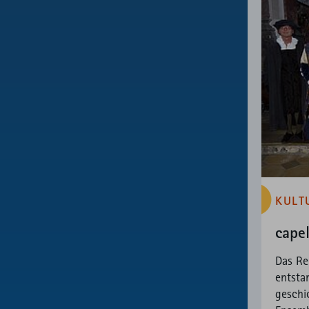
KULT
cape
Das Re
entsta
geschi