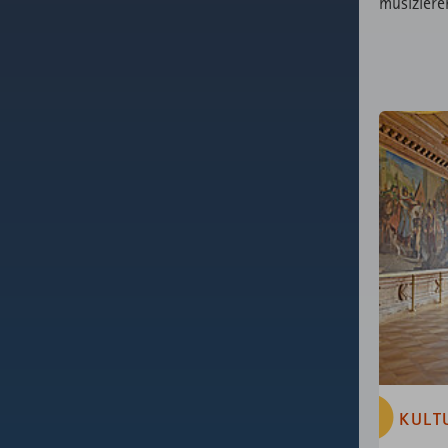
musiziere
KULT