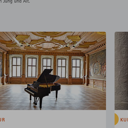
n Jung und Alt.
UR
KU