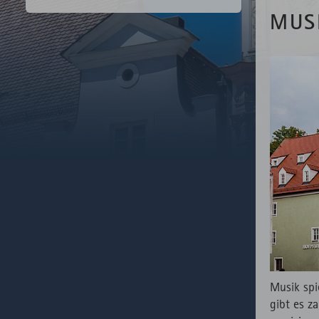
MUS
Musik spi
gibt es z