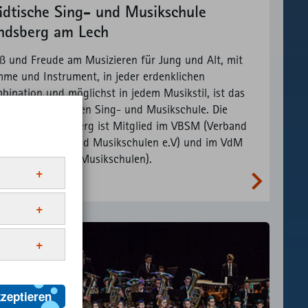
ädtische Sing- und Musikschule
ndsberg am Lech
ß und Freude am Musizieren für Jung und Alt, mit
mme und Instrument, in jeder erdenklichen
bination und möglichst in jedem Musikstil, ist das
to der Städtischen Sing- und Musikschule. Die
ikschule Landsberg ist Mitglied im VBSM (Verband
erischer Sing- und Musikschulen e.V) und im VdM
rband deutscher Musikschulen).
m sie
r Webseite
eren.
it
ldet
Anbieter
nern, die
ML
Website
 Ihre
kzeptieren
Anbieter