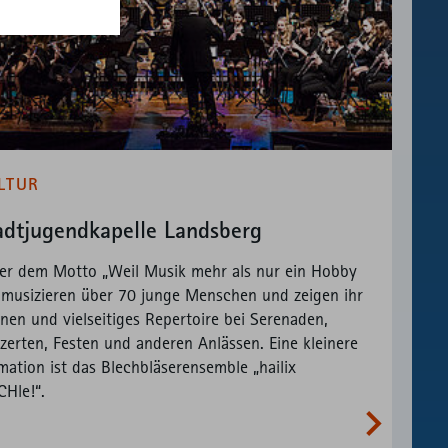
ML
Matomo
ML
Website
Anbieter
ML
Website
ML
Matomo
ML
Website
LTUR
adtjugendkapelle Landsberg
er dem Motto „Weil Musik mehr als nur ein Hobby
“ musizieren über 70 junge Menschen und zeigen ihr
nen und vielseitiges Repertoire bei Serenaden,
zerten, Festen und anderen Anlässen. Eine kleinere
mation ist das Blechbläserensemble „hailix
CHle!“.