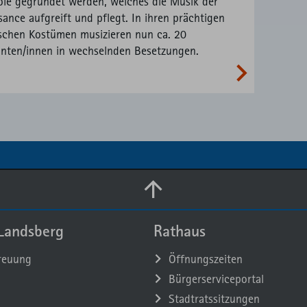
le gegründet werden, welches die Musik der
sance aufgreift und pflegt. In ihren prächtigen
ischen Kostümen musizieren nun ca. 20
nten/innen in wechselnden Besetzungen.
Landsberg
Rathaus
reuung
Öffnungszeiten
Bürgerserviceportal
Stadtratssitzungen