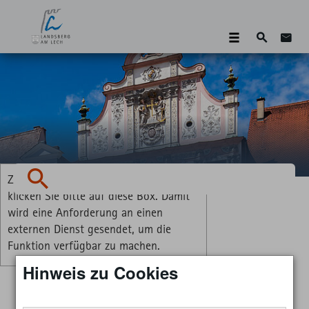
Suche
Zum 
Zum Aktivieren der Vorlesefunktion
Suchen
klicken Sie bitte auf diese Box. Damit
wird eine Anforderung an einen
externen Dienst gesendet, um die
Funktion verfügbar zu machen.
Hinweis zu Cookies