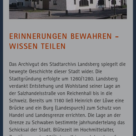
von
Cookie, um
Minuten
Readspeaker
vorübergehende
erforderlichen
Daten des
Bibliotheken.
Besuchs zu
ERINNERUNGEN BEWAHREN -
speichern.
Externer API
Zählt aus
1
HTML
Website
Aufruf von
lizenzrechtlichen
Session
WISSEN TEILEN
fast.fonts.net
Gründen die
Verwendung
Das Archivgut des Stadtarchivs Landsberg spiegelt die
des lokal
bewegte Geschichte dieser Stadt wider. Die
eingebunden
Stadtgründung erfolgte um 1260/1280. Landsberg
Fonts.
verdankt Entstehung und Wohlstand seiner Lage an
der Salzhandelsstraße von Reichenhall bis in die
Schweiz. Bereits um 1160 ließ Heinrich der Löwe eine
Brücke und ein Burg (Landespurch) zum Schutz von
Handel und Landesgrenze errichten. Die Lage an der
Grenze zu Schwaben bestimmte jahrhundertelang das
Schicksal der Stadt. Blütezeit im Hochmittelalter,