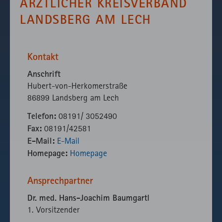
ÄRZTLICHER KREISVERBAND
fast.fonts.net
Gründen die
LANDSBERG AM LECH
Verwendung
des lokal
eingebunden
Fonts.
Kontakt
Anschrift
Hubert-von-Herkomerstraße
86899 Landsberg am Lech
Telefon:
08191/ 3052490
Fax:
08191/42581
E-Mail:
E-Mail
Homepage:
Homepage
Ansprechpartner
Dr. med. Hans-Joachim Baumgartl
1. Vorsitzender