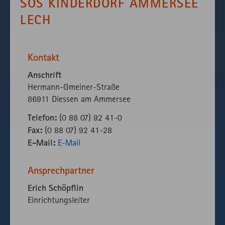
SOS KINDERDORF AMMERSEE
fast.fonts.net
Gründen die
Verwendung
LECH
des lokal
eingebunden
Fonts.
Kontakt
Anschrift
Hermann-Gmeiner-Straße
86911 Diessen am Ammersee
Telefon:
(0 88 07) 92 41-0
Fax:
(0 88 07) 92 41-28
E-Mail:
E-Mail
Ansprechpartner
Erich Schöpflin
Einrichtungsleiter