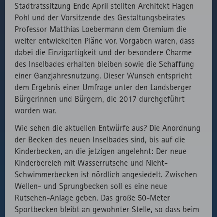
fast.fonts.net
Gründen die
Stadtratssitzung Ende April stellten Architekt Hagen
Verwendung
Pohl und der Vorsitzende des Gestaltungsbeirates
des lokal
Professor Matthias Loebermann dem Gremium die
eingebunden
weiter entwickelten Pläne vor. Vorgaben waren, dass
Fonts.
dabei die Einzigartigkeit und der besondere Charme
des Inselbades erhalten bleiben sowie die Schaffung
einer Ganzjahresnutzung. Dieser Wunsch entspricht
dem Ergebnis einer Umfrage unter den Landsberger
Bürgerinnen und Bürgern, die 2017 durchgeführt
worden war.
Wie sehen die aktuellen Entwürfe aus? Die Anordnung
der Becken des neuen Inselbades sind, bis auf die
Kinderbecken, an die jetzigen angelehnt: Der neue
Kinderbereich mit Wasserrutsche und Nicht-
Schwimmerbecken ist nördlich angesiedelt. Zwischen
Wellen- und Sprungbecken soll es eine neue
Rutschen-Anlage geben. Das große 50-Meter
Sportbecken bleibt an gewohnter Stelle, so dass beim