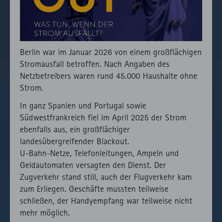
Besuchs zu
speichern.
Externer API
Zählt aus
1
HTML
Website
Aufruf von
lizenzrechtlichen
Session
fast.fonts.net
Gründen die
Berlin war im Januar 2026 von einem großflächigen
Verwendung
Stromausfall betroffen. Nach Angaben des
des lokal
Netzbetreibers waren rund 45.000 Haushalte ohne
eingebunden
Strom.
Fonts.
In ganz Spanien und Portugal sowie
Südwestfrankreich fiel im April 2025 der Strom
ebenfalls aus, ein großflächiger
landesübergreifender Blackout.
U-Bahn-Netze, Telefonleitungen, Ampeln und
Geldautomaten versagten den Dienst. Der
Zugverkehr stand still, auch der Flugverkehr kam
zum Erliegen. Geschäfte mussten teilweise
schließen, der Handyempfang war teilweise nicht
mehr möglich.