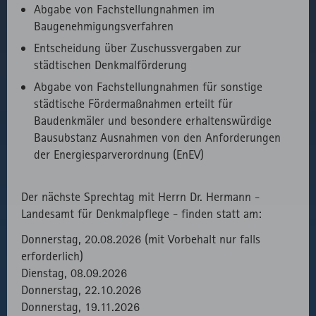
Abgabe von Fachstellungnahmen im
fast.fonts.net
Gründen die
Baugenehmigungsverfahren
Verwendung
des lokal
Entscheidung über Zuschussvergaben zur
eingebunden
städtischen Denkmalförderung
Fonts.
Abgabe von Fachstellungnahmen für sonstige
städtische Fördermaßnahmen erteilt für
Baudenkmäler und besondere erhaltenswürdige
Bausubstanz Ausnahmen von den Anforderungen
der Energiesparverordnung (EnEV)
Der nächste Sprechtag mit Herrn Dr. Hermann -
Landesamt für Denkmalpflege - finden statt am:
Donnerstag, 20.08.2026 (mit Vorbehalt nur falls
erforderlich)
Dienstag, 08.09.2026
Donnerstag, 22.10.2026
Donnerstag, 19.11.2026