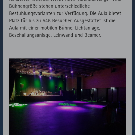
speichern.
Externer API
Zählt aus
1
HTML
Website
Bühnengröße stehen unterschiedliche
Aufruf von
lizenzrechtlichen
Session
Bestuhlungsvarianten zur Verfügung. Die Aula bietet
fast.fonts.net
Gründen die
Platz für bis zu 545 Besucher. Ausgestattet ist die
Verwendung
Aula mit einer mobilen Bühne, Lichtanlage,
des lokal
Beschallungsanlage, Leinwand und Beamer.
eingebunden
Fonts.