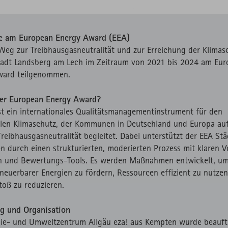
e am European Energy Award (EEA)
eg zur Treibhausgasneutralität und zur Erreichung der Klimasc
tadt Landsberg am Lech im Zeitraum von 2021 bis 2024 am Eu
ward teilgenommen.
der European Energy Award?
st ein internationales Qualitätsmanagementinstrument für den
en Klimaschutz, der Kommunen in Deutschland und Europa au
reibhausgasneutralität begleitet. Dabei unterstützt der EEA St
 durch einen strukturierten, moderierten Prozess mit klaren V
en und Bewertungs-Tools. Es werden Maßnahmen entwickelt, u
rneuerbarer Energien zu fördern, Ressourcen effizient zu nutze
oß zu reduzieren.
g und Organisation
ie- und Umweltzentrum Allgäu eza! aus Kempten wurde beauftr