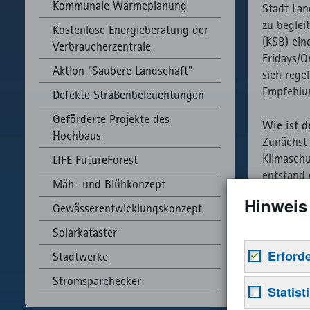
Kommunale Wärmeplanung
Stadt Lan
zu beglei
Kostenlose Energieberatung der
(KSB) ein
Verbraucherzentrale
Fridays/O
Aktion "Saubere Landschaft"
sich reg
Empfehlu
Defekte Straßenbeleuchtungen
Geförderte Projekte des
Wie ist d
Hochbaus
Zunächst 
Klimaschu
LIFE FutureForest
entstand 
Mäh- und Blühkonzept
energiepo
Hinweis
Gewässerentwicklungskonzept
Der Maßn
Solarkataster
Handelns 
Erford
Stadtwerke
Entwic
Kommun
Stromsparchecker
Notwendige 
Statist
Versor
Grundfunkti