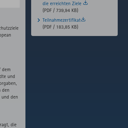
die erreichten Ziele
(PDF / 739,94 KB)
Teilnahmezertifikat
(PDF / 183,85 KB)
hutzziele
ropean
f dem
ädte und
orgaben,
m den
n und den
agt, die