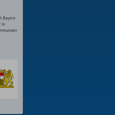
t Bayern
 in
ommunaler