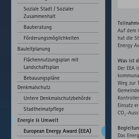
Soziale Stadt / Sozialer
Zusammenhalt
Teilnahm
Bauberatung
Auf dem W
Förderungsmöglichkeiten
hat die S
Energy A
Bauleitplanung
Flächennutzungsplan mit
Was ist 
Landschaftsplan
Der EEA i
kommunal
Bebauungspläne
Weg zur T
Denkmalschutz
Gemeinden
Kontroll
Untere Denkmalschutzbehörde
Einsatz e
Stadtheimatpflege
CO₂-Ausst
Energie & Umwelt
Begleitun
European Energy Award (EEA)
Das Energ