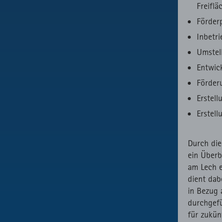
Freiflä
Förder
Inbetr
Umstel
Entwic
Förder
Erstel
Erstell
Durch die
ein Überb
am Lech e
dient dab
in Bezug
durchgef
für zukün