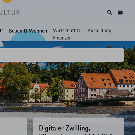
ULTUR
Suche
Zum Ko
dt
Bauen & Wohnen
Wirtschaft &
Ausbildung
Finanzen
Digitaler Zwilling,