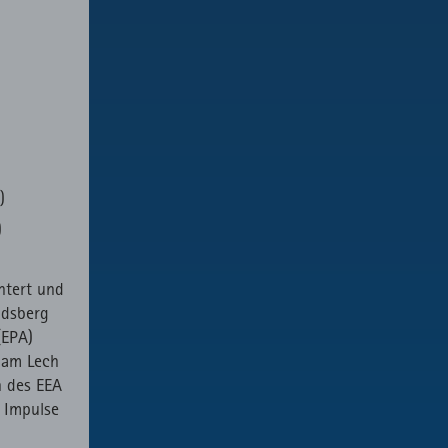
)
)
htert und
ndsberg
(EPA)
 am Lech
 des EEA
 Impulse