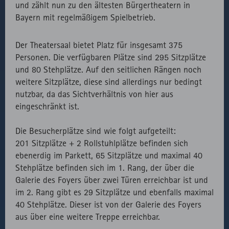
erforderlichen
und zählt nun zu den ältesten Bürgertheatern in
Daten des
Bibliotheken.
Bayern mit regelmäßigem Spielbetrieb.
Besuchs zu
speichern.
Externer API
Zählt aus
1
HTML
Website
Der Theatersaal bietet Platz für insgesamt 375
Aufruf von
lizenzrechtlichen
Session
Personen. Die verfügbaren Plätze sind 295 Sitzplätze
fast.fonts.net
Gründen die
und 80 Stehplätze. Auf den seitlichen Rängen noch
Verwendung
weitere Sitzplätze, diese sind allerdings nur bedingt
des lokal
nutzbar, da das Sichtverhältnis von hier aus
eingebunden
eingeschränkt ist.
Fonts.
Die Besucherplätze sind wie folgt aufgeteilt:
201 Sitzplätze + 2 Rollstuhlplätze befinden sich
ebenerdig im Parkett, 65 Sitzplätze und maximal 40
Stehplätze befinden sich im 1. Rang, der über die
Galerie des Foyers über zwei Türen erreichbar ist und
im 2. Rang gibt es 29 Sitzplätze und ebenfalls maximal
40 Stehplätze. Dieser ist von der Galerie des Foyers
aus über eine weitere Treppe erreichbar.