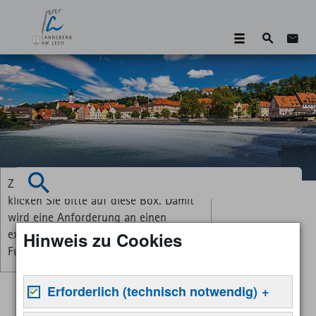
Suche
Zum 
Zum Aktivieren der Vorlesefunktion
Suchen
klicken Sie bitte auf diese Box. Damit
wird eine Anforderung an einen
externen Dienst gesendet, um die
Hinweis zu Cookies
Funktion verfügbar zu machen.
Erforderlich (technisch notwendig)