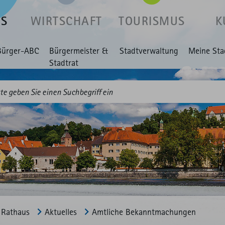
US
WIRTSCHAFT
TOURISMUS
K
Bürger-ABC
Bürgermeister &
Stadtverwaltung
Meine Sta
Stadtrat
Rathaus
Aktuelles
Amtliche Bekannt­machungen