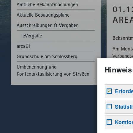
Amtliche Bekannt­machungen
01.
Aktuelle Bebauungspläne
ARE
Ausschreibungen & Vergaben
eVergabe
Bekannt
area61
Am Montag
Verbandsv
Grundschule am Schlossberg
86929 Pen
Umbenennung und
Hinweis
Kontextaktualisierung von Straßen
Tagesord
Erford
Öffentlic
Notwendige 
Statist
01 Geneh
Grundfunkti
02 Bekan
ermöglichen
Statistik-C
Komfor
03 Infor
Webseiten 
Name
04 Besch