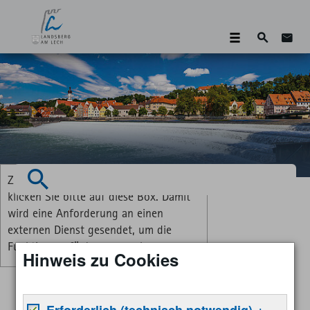
Suche
Zum 
Zum Aktivieren der Vorlesefunktion
Suchen
klicken Sie bitte auf diese Box. Damit
wird eine Anforderung an einen
externen Dienst gesendet, um die
Funktion verfügbar zu machen.
Hinweis zu Cookies
Erforderlich (technisch notwendig)