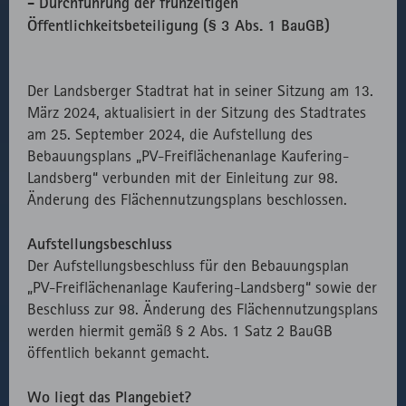
- Durchführung der frühzeitigen
Readspeaker
vorübergehende
Öffentlichkeitsbeteiligung (§ 3 Abs. 1 BauGB)
erforderlichen
Daten des
Bibliotheken.
Besuchs zu
speichern.
Der Landsberger Stadtrat hat in seiner Sitzung am 13.
Externer API
Zählt aus
1
HTML
Website
März 2024, aktualisiert in der Sitzung des Stadtrates
Aufruf von
lizenzrechtlichen
Session
am 25. September 2024, die Aufstellung des
fast.fonts.net
Gründen die
Bebauungsplans „PV-Freiflächenanlage Kaufering-
Verwendung
Landsberg“ verbunden mit der Einleitung zur 98.
des lokal
Änderung des Flächennutzungsplans beschlossen.
eingebunden
Fonts.
Aufstellungsbeschluss
Der Aufstellungsbeschluss für den Bebauungsplan
„PV-Freiflächenanlage Kaufering-Landsberg“ sowie der
Beschluss zur 98. Änderung des Flächennutzungsplans
werden hiermit gemäß § 2 Abs. 1 Satz 2 BauGB
öffentlich bekannt gemacht.
Wo liegt das Plangebiet?