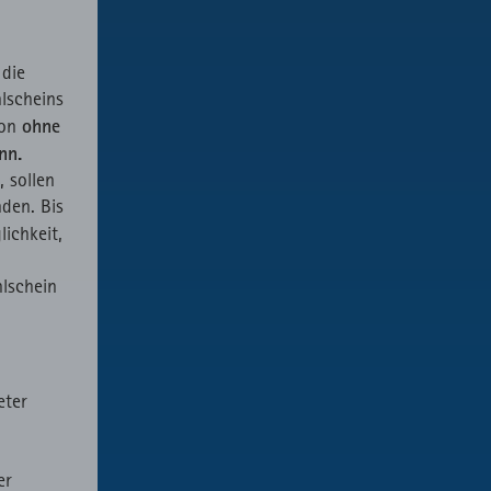
 die
lscheins
ohne
son
nn.
 sollen
den. Bis
ichkeit,
hlschein
eter
er