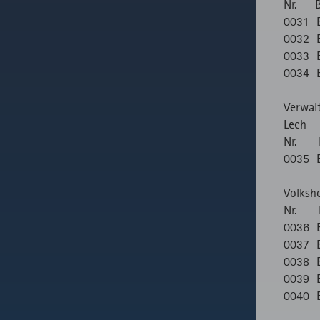
Nr. B
0031 
0032 B
0033 B
0034 B
Verwal
Lech
Nr. B
0035 B
Volksh
Nr. 
0036 
0037 
0038 
0039 
0040 