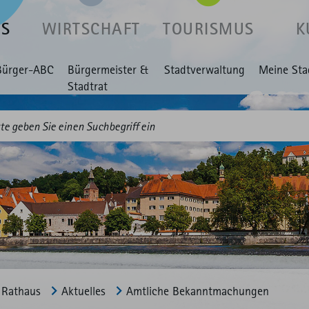
US
WIRTSCHAFT
TOURISMUS
K
Bürger-ABC
Bürgermeister &
Stadtverwaltung
Meine Sta
Stadtrat
Rathaus
Aktuelles
Amtliche Bekannt­machungen