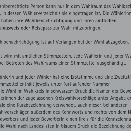
ahlberechtigte Person kann nur in dem Wahlraum des Wahlbezi
 in dessen Wählerverzeichnis sie eingetragen ist. Die Wähleri
Wahlbenachrichtigung
amtlichen
 haben ihre
und ihren
alausweis oder Reisepass
zur Wahl mitzubringen.
hlbenachrichtigung ist auf Verlangen bei der Wahl abzugeben.
t wird mit amtlichen Stimmzetteln. Jede Wählerin und jeder W
 bei Betreten des Wahlraums einen Stimmzettel ausgehändigt.
ählerin und jeder Wähler hat eine Erststimme und eine Zweitst
immzettel enthält jeweils unter fortlaufender Nummer
 die Wahl im Wahlkreis in schwarzem Druck die Namen der Bew
erinnen der zugelassenen Kreiswahlvorschläge unter Angabe de
sie eine Kurzbezeichnung verwendet, auch dieser, bei anderen
ahlvorschlägen außerdem des Kennworts und rechts von dem 
Bewerbers und jeder Bewerberin einen Kreis für die Kennzeichn
 die Wahl nach Landeslisten in blauem Druck die Bezeichnung de