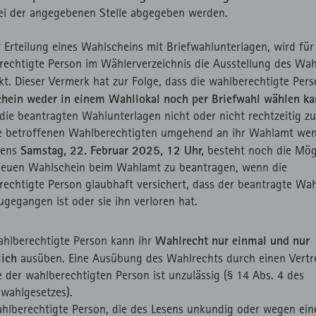
ei der angegebenen Stelle abgegeben werden.
 Erteilung eines Wahlscheins mit Briefwahlunterlagen, wird für
rechtigte Person im Wählerverzeichnis die Ausstellung des Wah
kt. Dieser Vermerk hat zur Folge, dass die wahlberechtigte Per
hein weder in einem Wahllokal noch per Briefwahl wählen ka
ie beantragten Wahlunterlagen nicht oder nicht rechtzeitig zu,
ie betroffenen Wahlberechtigten umgehend an ihr Wahlamt wen
Samstag, 22. Februar 2025, 12 Uhr,
tens
besteht noch die Mögl
neuen Wahlschein beim Wahlamt zu beantragen, wenn die
rechtigte Person glaubhaft versichert, dass der beantragte Wa
ugegangen ist oder sie ihn verloren hat.
Wahlrecht nur einmal und nur
ahlberechtigte Person kann ihr
lich
ausüben. Eine Ausübung des Wahlrechts durch einen Vertr
e der wahlberechtigten Person ist unzulässig (§ 14 Abs. 4 des
wahlgesetzes).
ahlberechtigte Person, die des Lesens unkundig oder wegen ein