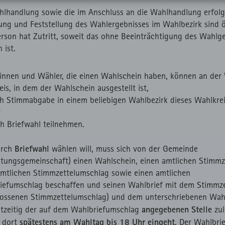
e die eindeutige Besucher-ID zu speichern.
Monate
Verwendung von Readspeaker erforderlichen
Session
hlhandlung sowie die im Anschluss an die Wahlhandlung erfol
raccepted
Speichert den Status für die direkte Anzeige
1
HT
Bibliotheken.
rzzeitiges Cookie, um vorübergehende Daten des
30
HT
ung und Feststellung des Wahlergebnisses im Wahlbezirk sind ö
von Readspeaker.
Session
suchs zu speichern.
Minuten
erson hat Zutritt, soweit das ohne Beeinträchtigung des Wahlg
I
Zählt aus lizenzrechtlichen Gründen die
1
HT
 ist.
Verwendung des lokal eingebunden Fonts.
Session
t
innen und Wähler, die einen Wahlschein haben, können an der
is, in dem der Wahlschein ausgestellt ist,
ch Stimmabgabe in einem beliebigen Wahlbezirk dieses Wahlkre
r
ch Briefwahl teilnehmen.
Briefwahl
urch
wählen will, muss sich von der Gemeinde
ltungsgemeinschaft) einen Wahlschein, einen amtlichen Stimmze
amtlichen Stimmzettelumschlag sowie einen amtlichen
iefumschlag beschaffen und seinen Wahlbrief mit dem Stimmze
lossenen Stimmzettelumschlag) und dem unterschriebenen Wah
angegebenen Stelle
htzeitig der auf dem Wahlbriefumschlag
zul
spätestens am Wahltag bis 18 Uhr eingeht
r dort
. Der Wahlbri