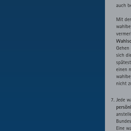
auch b
Mit der
wahlbe
vermer
Wahlsc
Gehen d
sich d
spätes
einen 
wahlbe
nicht z
Jede w
persön
anstell
Bundes
Eine w