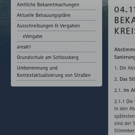
Amtliche Bekannt­machungen
04.1
Aktuelle Bebauungspläne
BEK
Ausschreibungen & Vergaben
REI
eVergabe
area61
Abstimmu
Sanierun
Grundschule am Schlossberg
Umbenennung und
1. Die Ab
Kontextaktualisierung von Straßen
Das St
2.
Im A
2.1.
2.1.1 Die
In den Ab
späteste
sind der
Stimmbere