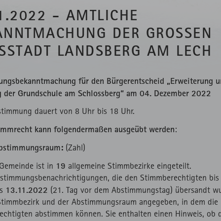
1.2022 - AMTLICHE
ANNTMACHUNG DER GROSSEN K
SSTADT LANDSBERG AM LECH
ngsbekanntmachung für den Bürgerentscheid „Erweiterung u
g der Grundschule am Schlossberg“ am 04. Dezember 2022
stimmung dauert von 8 Uhr bis 18 Uhr.
immrecht kann folgendermaßen ausgeübt werden
:
bstimmungsraum:
(Zahl)
19
 Gemeinde ist in
allgemeine Stimmbezirke eingeteilt.
stimmungsbenachrichtigungen, die den Stimmberechtigten bis
13.11.2022
ns
(21. Tag vor dem Abstimmungstag) übersandt w
 Stimmbezirk und der Abstimmungsraum angegeben, in dem die
chtigten abstimmen können. Sie enthalten einen Hinweis, ob 