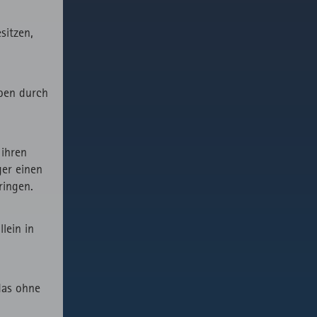
sitzen,
ben durch
ihren
er einen
ringen.
lein in
das ohne