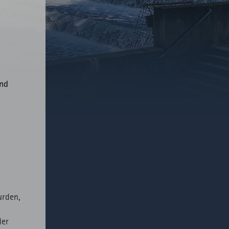
nd
urden,
der