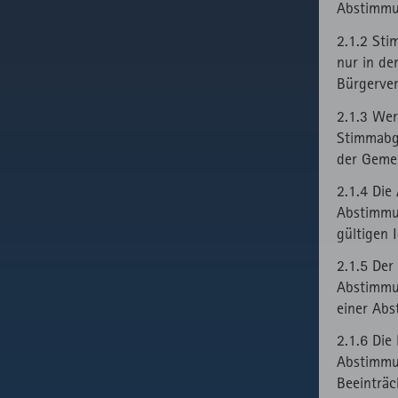
Abstimmun
2.1.2 Sti
nur in d
Bürgerver
2.1.3 We
Stimmabg
der Geme
2.1.4 Di
Abstimmun
gültigen 
2.1.5 Der
Abstimmun
einer Ab
2.1.6 Die
Abstimmun
Beeinträc