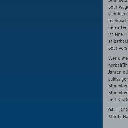
oder wege
sich hier
technisch
getroffe
ist eine H
selbstbes
oder verä
Wer unbef
herbeifüh
Jahren od
zulässige
Stimmber
Stimmbere
und 3 StG
04.11.20
Moritz Ha