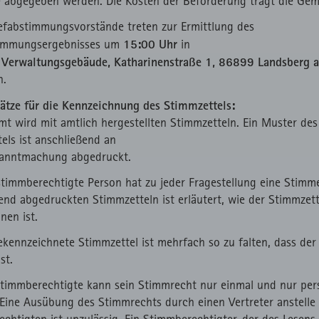
 abgegeben werden. Die Kosten der Beförderung trägt die Gem
von Readspeaker.
Session
suchs zu speichern.
Minuten
I
Zählt aus lizenzrechtlichen Gründen die
1
HT
iefabstimmungsvorstände treten zur Ermittlung des
Verwendung des lokal eingebunden Fonts.
Session
15:00 Uhr
timmungsergebnisses um
in
t
s Verwaltungsgebäude, Katharinenstraße 1, 86899 Landsberg 
n.
ätze für die Kennzeichnung des Stimmzettels:
t wird mit amtlich hergestellten Stimmzetteln. Ein Muster des
els ist anschließend an
kanntmachung abgedruckt.
stimmberechtigte Person hat zu jeder Fragestellung eine Stimm
end abgedruckten Stimmzetteln ist erläutert, wie der Stimmzett
nen ist.
ekennzeichnete Stimmzettel ist mehrfach so zu falten, dass der 
st.
Stimmberechtigte kann sein Stimmrecht nur einmal und nur per
Eine Ausübung des Stimmrechts durch einen Vertreter anstelle
chtigten ist unzulässig. Ein Stimmberechtigter, der des Lesen