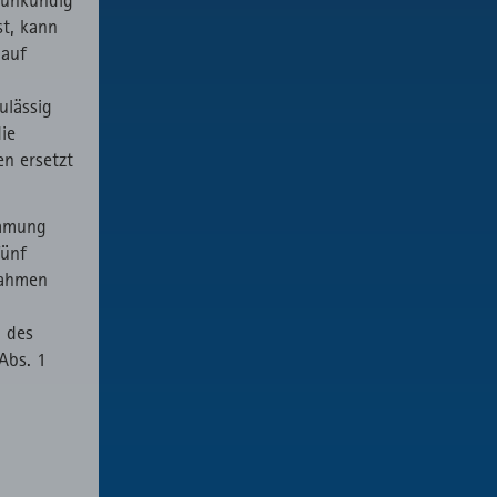
t, kann
 auf
ulässig
die
n ersetzt
.
immung
fünf
Rahmen
 des
Abs. 1