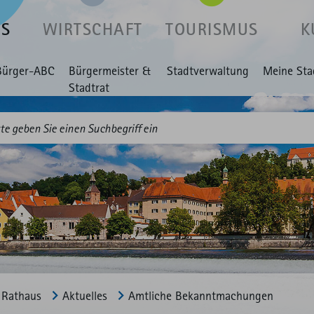
US
WIRTSCHAFT
TOURISMUS
K
Bürger-ABC
Bürgermeister &
Stadtverwaltung
Meine Sta
Stadtrat
Rathaus
Aktuelles
Amtliche Bekannt­machungen