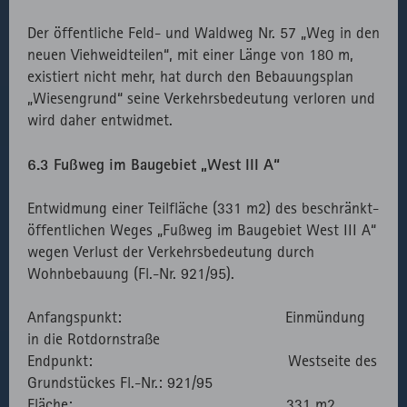
speichern.
Externer API
Zählt aus
1
HTML
Website
Der öffentliche Feld- und Waldweg Nr. 57 „Weg in den
Aufruf von
lizenzrechtlichen
Session
neuen Viehweidteilen“, mit einer Länge von 180 m,
fast.fonts.net
Gründen die
existiert nicht mehr, hat durch den Bebauungsplan
Verwendung
„Wiesengrund“ seine Verkehrsbedeutung verloren und
des lokal
wird daher entwidmet.
eingebunden
Fonts.
6.3 Fußweg im Baugebiet „West III A“
Entwidmung einer Teilfläche (331 m2) des beschränkt-
öffentlichen Weges „Fußweg im Baugebiet West III A“
wegen Verlust der Verkehrsbedeutung durch
Wohnbebauung (Fl.-Nr. 921/95).
Anfangspunkt: Einmündung
in die Rotdornstraße
Endpunkt: Westseite des
Grundstückes Fl.-Nr.: 921/95
Fläche: 331 m2