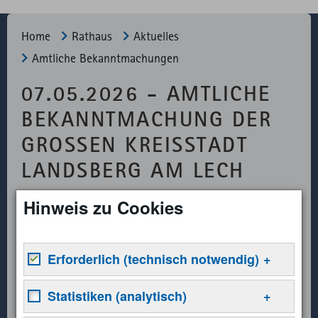
Home
Rathaus
Aktuelles
Amtliche Bekannt­machungen
07.05.2026 - AMTLICHE
BEKANNTMACHUNG DER
GROSSEN KREISSTADT L
ANDSBERG AM LECH
Hinweis zu Cookies
Vollzug des Bayerischen Straßen- und Wegegesetzes
(BayStrWG)
Verfügung zur Einziehung von öffentlichen Feld- und
Erforderlich (technisch notwendig)
Waldwegen, beschränkt-öffentliche Wegen und
Ortsstraßen.
Notwendige Cookies helfen dabei, eine Webseite
Statistiken (analytisch)
nutzbar zu machen, indem sie Grundfunktionen