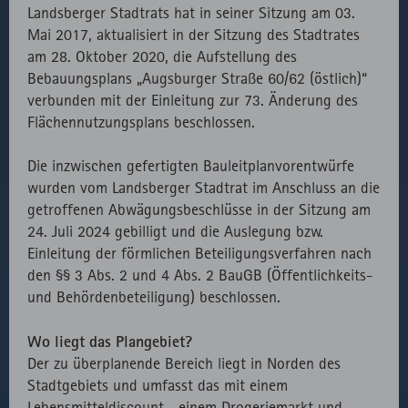
Landsberger Stadtrats hat in seiner Sitzung am 03.
speichern.
Anzeige von
Ladens der für
Mai 2017, aktualisiert in der Sitzung des Stadtrates
Readspeaker.
die Verwendung
_pk_ses
Kurzzeitiges
30
HTML
Matomo
am 28. Oktober 2020, die Aufstellung des
von
Cookie, um
Minuten
Bebauungsplans „Augsburger Straße 60/62 (östlich)“
Readspeaker
vorübergehende
verbunden mit der Einleitung zur 73. Änderung des
erforderlichen
Daten des
Flächennutzungsplans beschlossen.
Bibliotheken.
Besuchs zu
speichern.
Externer API
Zählt aus
1
HTML
Website
Die inzwischen gefertigten Bauleitplanvorentwürfe
Aufruf von
lizenzrechtlichen
Session
wurden vom Landsberger Stadtrat im Anschluss an die
fast.fonts.net
Gründen die
getroffenen Abwägungsbeschlüsse in der Sitzung am
Verwendung
24. Juli 2024 gebilligt und die Auslegung bzw.
des lokal
Einleitung der förmlichen Beteiligungsverfahren nach
eingebunden
den §§ 3 Abs. 2 und 4 Abs. 2 BauGB (Öffentlichkeits-
Fonts.
und Behördenbeteiligung) beschlossen.
Wo liegt das Plangebiet?
Der zu überplanende Bereich liegt in Norden des
Stadtgebiets und umfasst das mit einem
Lebensmitteldiscount-, einem Drogeriemarkt und