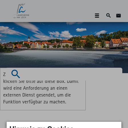
Suche
Zum 
Zum Aktivieren der Vorlesefunktion
Suchen
klicken Sie bitte auf diese Box. Damit
wird eine Anforderung an einen
externen Dienst gesendet, um die
Funktion verfügbar zu machen.