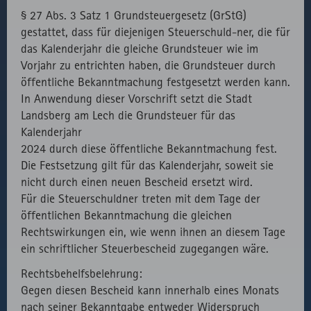
Aufruf von
lizenzrechtlichen
Session
§ 27 Abs. 3 Satz 1 Grundsteuergesetz (GrStG)
fast.fonts.net
Gründen die
gestattet, dass für diejenigen Steuerschuld-ner, die für
Verwendung
das Kalenderjahr die gleiche Grundsteuer wie im
des lokal
Vorjahr zu entrichten haben, die Grundsteuer durch
eingebunden
öffentliche Bekanntmachung festgesetzt werden kann.
Fonts.
In Anwendung dieser Vorschrift setzt die Stadt
Landsberg am Lech die Grundsteuer für das
Kalenderjahr
2024 durch diese öffentliche Bekanntmachung fest.
Die Festsetzung gilt für das Kalenderjahr, soweit sie
nicht durch einen neuen Bescheid ersetzt wird.
Für die Steuerschuldner treten mit dem Tage der
öffentlichen Bekanntmachung die gleichen
Rechtswirkungen ein, wie wenn ihnen an diesem Tage
ein schriftlicher Steuerbescheid zugegangen wäre.
Rechtsbehelfsbelehrung:
Gegen diesen Bescheid kann innerhalb eines Monats
nach seiner Bekanntgabe entweder Widerspruch