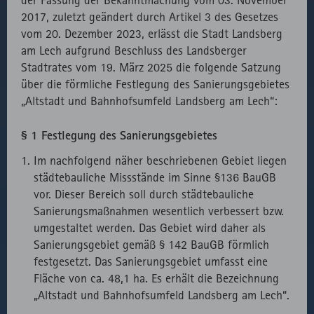
erforderlichen
Daten des
2017, zuletzt geändert durch Artikel 3 des Gesetzes
Bibliotheken.
Besuchs zu
vom 20. Dezember 2023, erlässt die Stadt Landsberg
speichern.
Externer API
Zählt aus
1
HTML
Website
am Lech aufgrund Beschluss des Landsberger
Aufruf von
lizenzrechtlichen
Session
Stadtrates vom 19. März 2025 die folgende Satzung
fast.fonts.net
Gründen die
über die förmliche Festlegung des Sanierungsgebietes
Verwendung
„Altstadt und Bahnhofsumfeld Landsberg am Lech“:
des lokal
eingebunden
§ 1 Festlegung des Sanierungsgebietes
Fonts.
Im nachfolgend näher beschriebenen Gebiet liegen
städtebauliche Missstände im Sinne §136 BauGB
vor. Dieser Bereich soll durch städtebauliche
Sanierungsmaßnahmen wesentlich verbessert bzw.
umgestaltet werden. Das Gebiet wird daher als
Sanierungsgebiet gemäß § 142 BauGB förmlich
festgesetzt. Das Sanierungsgebiet umfasst eine
Fläche von ca. 48,1 ha. Es erhält die Bezeichnung
„Altstadt und Bahnhofsumfeld Landsberg am Lech“.