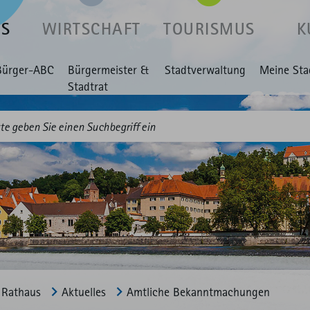
US
WIRTSCHAFT
TOURISMUS
K
Bürger-ABC
Bürgermeister &
Stadtverwaltung
Meine Sta
Stadtrat
Rathaus
Aktuelles
Amtliche Bekannt­machungen