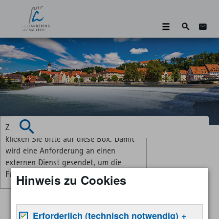
Suche
Zum 
Zum Aktivieren der Vorlesefunktion
Suchen
klicken Sie bitte auf diese Box. Damit
wird eine Anforderung an einen
externen Dienst gesendet, um die
Funktion verfügbar zu machen.
Hinweis zu Cookies
Erforderlich (technisch notwendig)