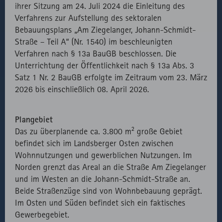
ihrer Sitzung am 24. Juli 2024 die Einleitung des
Readspeaker
vorübergehende
Verfahrens zur Aufstellung des sektoralen
erforderlichen
Daten des
Bebauungsplans „Am Ziegelanger, Johann-Schmidt-
Bibliotheken.
Besuchs zu
Straße – Teil A“ (Nr. 1540) im beschleunigten
speichern.
Externer API
Zählt aus
1
HTML
Website
Verfahren nach § 13a BauGB beschlossen. Die
Aufruf von
lizenzrechtlichen
Session
Unterrichtung der Öffentlichkeit nach § 13a Abs. 3
fast.fonts.net
Gründen die
Satz 1 Nr. 2 BauGB erfolgte im Zeitraum vom 23. März
Verwendung
2026 bis einschließlich 08. April 2026.
des lokal
eingebunden
Plangebiet
Fonts.
Das zu überplanende ca. 3.800 m² große Gebiet
befindet sich im Landsberger Osten zwischen
Wohnnutzungen und gewerblichen Nutzungen. Im
Norden grenzt das Areal an die Straße Am Ziegelanger
und im Westen an die Johann-Schmidt-Straße an.
Beide Straßenzüge sind von Wohnbebauung geprägt.
Im Osten und Süden befindet sich ein faktisches
Gewerbegebiet.