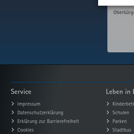
Doris Bau
_pk_id
Wi
_rspkrLoad
Name
wi
Oberbürg
readspeake
_pk_ses
Ku
Be
Externer AP
Aufruf von
fast.fonts.ne
Service
Leben in 
Impressum
Kinderbet
Datenschutzerklärung
Schulen
Erklärung zur Barrierefreiheit
Parken
Cookies
Stadtbus