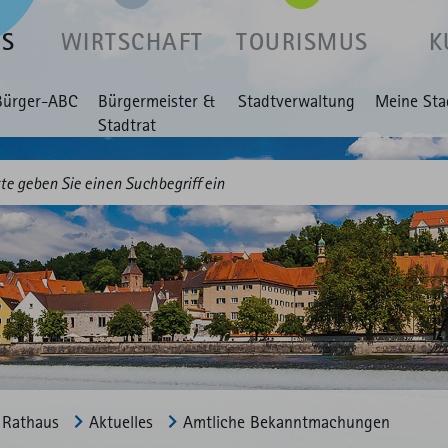
US
WIRTSCHAFT
TOURISMUS
K
Bürger-ABC
Bürgermeister &
Stadtverwaltung
Meine Sta
Stadtrat
Rathaus
Aktuelles
Amtliche Bekannt­machungen