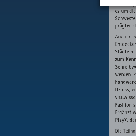
_pk_id
Wi
Beim Imp
_rspkrLoad
Name
wi
es um die
Schwester
readspeake
_pk_ses
Ku
prägten d
Be
Externer AP
Auch im w
Aufruf von
Entdecke
fast.fonts.ne
Städte m
zum Kenn
Schreibw
werden. 
handwerk
Drinks,
ei
vhs.wisse
Fashion s
Ergänzt 
Play®
, de
Die Teiln