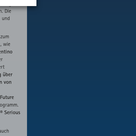
ML
Matomo
ern“
geht
ML
Website
Anbieter
n. Die
n und
ML
Website
ML
Matomo
ML
Website
n zum
, wie
entino
er
ert
g über
n von
Future
rogramm.
® Serious
 auch