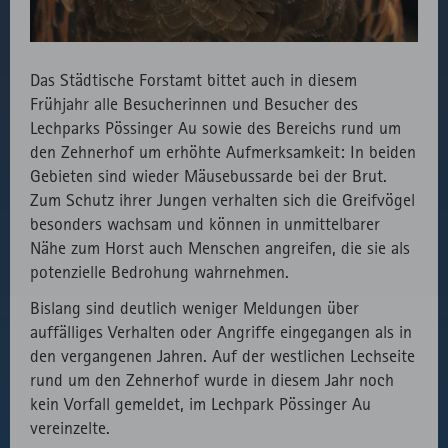
fast.fonts.net
Gründen die
Verwendung
des lokal
Das Städtische Forstamt bittet auch in diesem
eingebunden
Frühjahr alle Besucherinnen und Besucher des
Fonts.
Lechparks Pössinger Au sowie des Bereichs rund um
den Zehnerhof um erhöhte Aufmerksamkeit: In beiden
Gebieten sind wieder Mäusebussarde bei der Brut.
Zum Schutz ihrer Jungen verhalten sich die Greifvögel
besonders wachsam und können in unmittelbarer
Nähe zum Horst auch Menschen angreifen, die sie als
potenzielle Bedrohung wahrnehmen.
Bislang sind deutlich weniger Meldungen über
auffälliges Verhalten oder Angriffe eingegangen als in
den vergangenen Jahren. Auf der westlichen Lechseite
rund um den Zehnerhof wurde in diesem Jahr noch
kein Vorfall gemeldet, im Lechpark Pössinger Au
vereinzelte.