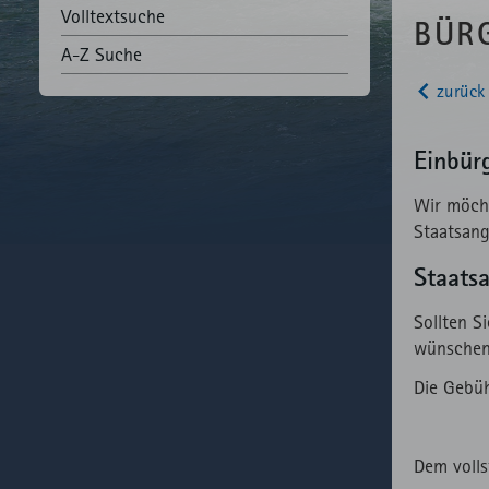
Volltextsuche
BÜR
A-Z Suche
zurück 
Einbür
Wir möcht
Staatsang
Staats
Sollten S
wünschen,
Die Gebüh
Dem volls