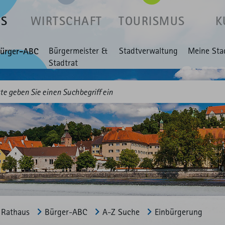
US
WIRTSCHAFT
TOURISMUS
K
ürger-ABC
Bürgermeister &
Stadtverwaltung
Meine Sta
Stadtrat
Rathaus
Bürger-ABC
A-Z Suche
Einbürgerung