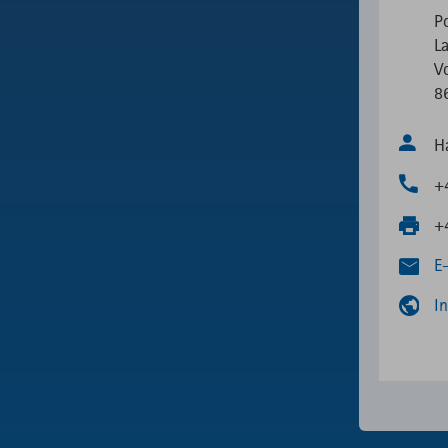
P
L
V
8
H
+
+
E
I