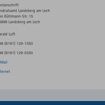
ostanschrift
andratsamt Landsberg am Lech
on Kühlmann-Str. 15
6899 Landsberg am Lech
arald Luft
49 (8191) 129-1350
49 (8191) 129-5350
-Mail
nternet