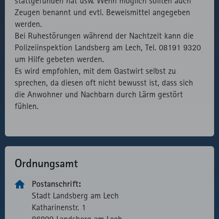
stattgefunden hat usw. Wenn möglich sollten auch
Verwendung
Zeugen benannt und evtl. Beweismittel angegeben
des lokal
werden.
eingebunden
Bei Ruhestörungen während der Nachtzeit kann die
Fonts.
Polizeiinspektion Landsberg am Lech, Tel. 08191 9320
um Hilfe gebeten werden.
Es wird empfohlen, mit dem Gastwirt selbst zu
sprechen, da diesen oft nicht bewusst ist, dass sich
die Anwohner und Nachbarn durch Lärm gestört
fühlen.
Ordnungsamt
Postanschrift:
Stadt Landsberg am Lech
Katharinen­­str. 1
86899 Landsberg am Lech