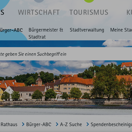
US
WIRTSCHAFT
TOURISMUS
K
ürger-ABC
Bürgermeister &
Stadtverwaltung
Meine Sta
Stadtrat
Rathaus
Bürger-ABC
A-Z Suche
Spendenbescheinig