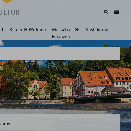
ULTUR
Suche
Zum Ko
dt
Bauen & Wohnen
Wirtschaft &
Ausbildung
Finanzen
ungen