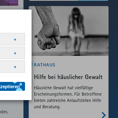
er ab dem
rf an
den
b dem
m sie
r Webseite
eren.
it
RATHAUS
ldet
Anbieter
Hilfe bei häuslicher Gewalt
nern, die
ML
Website
 Ihre
kzeptieren
Anbieter
Häusliche Gewalt hat vielfältige
Erscheinungsformen. Für Betroffene
ML
Matomo
ML
Website
bieten zahlreiche Anlaufstellen Hilfe
Anbieter
und Beratung.
ML
Website
ndes.
ML
Matomo