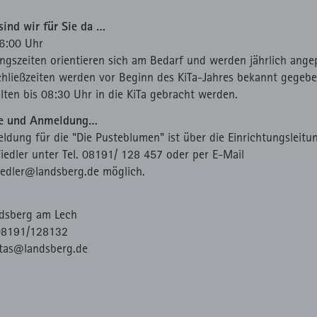
suchs zu speichern.
Minuten
I
Zählt aus lizenzrechtlichen Gründen die
1
HT
Verwendung des lokal eingebunden Fonts.
Session
sind wir für Sie da …
t
6:00 Uhr
ngszeiten orientieren sich am Bedarf und werden jährlich ange
hließzeiten werden vor Beginn des KiTa-Jahres bekannt gegebe
llten bis 08:30 Uhr in die KiTa gebracht werden.
e und Anmeldung…
ldung für die "Die Pusteblumen" ist über die Einrichtungsleitu
Fiedler unter Tel. 08191/ 128 457 oder per E-Mail
fiedler@landsberg.de möglich.
ndsberg am Lech
 08191/128132
itas@landsberg.de