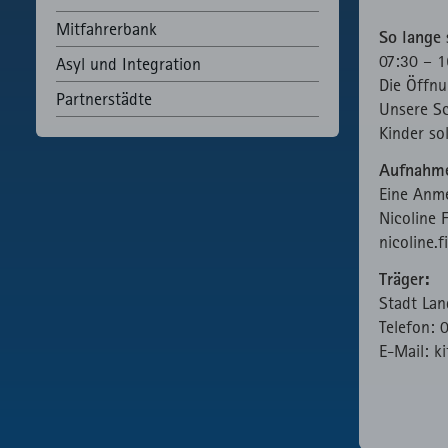
Be
Externer AP
Mitfahrerbank
Aufruf von
So lange 
fast.fonts.ne
07:30 – 1
Asyl und Integration
Die Öffnu
Partnerstädte
Unsere Sc
Kinder so
Aufnahm
Eine Anme
Nicoline 
nicoline.
Träger:
Stadt La
Telefon:
E-Mail: k