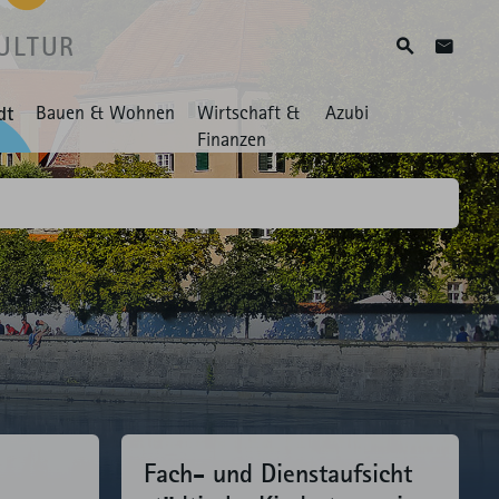
ULTUR
Suche
Zum Ko
dt
Bauen & Wohnen
Wirtschaft &
Azubi
Finanzen
Fach- und Dienst­aufsicht