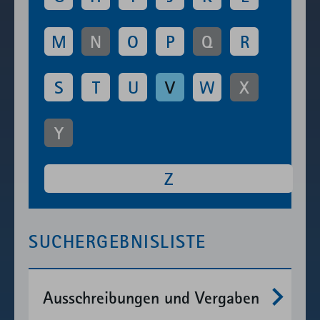
Verwendung
des lokal
M
N
O
P
Q
R
eingebunden
Fonts.
S
T
U
V
W
X
Y
Z
SUCHERGEBNISLISTE
Mehr anzeigen
Ausschreibungen und Vergaben